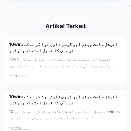
Artikel Terkait
10win: آفیشل سافٹ ویئر اور گیمز ڈاؤن لوڈ کرنے کے
لیے آپ کا قابلِ اعتماد پارٹنر
10win: آفیشل اور محفوظ سافٹ ویئر ڈاؤن لوڈ کرنے کا
بہترین مرکز آج کے ڈیجیٹل دور میں، جہاں انٹرنیٹ پر...
22 مئی 2026
10win: آفیشل سافٹ ویئر اور ایپس ڈاؤن لوڈ کرنے کے
لیے آپ کا قابل اعتماد پارٹنر
ڈیجیٹل دنیا میں آفیشل سافٹ ویئر کی اہمیت اور 10win کا
کردار آج کے اس جدید دور میں جہاں انٹرنیٹ...
16 مئی 2026