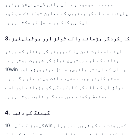
مجموعہ موجود ہے۔ آپ ہائی ڈیفینیشن ویڈیو
پلیئرز سے لے کر یوٹیوب کے معاون ٹولز تک سب کچھ
ایک ہی کلک پر حاصل کر سکتے ہیں۔
3. کارکردگی بڑھانے والے ٹولز اور یوٹیلیٹیز
اپنے اسمارٹ فون یا کمپیوٹر کی رفتار کو بہتر
بنانے کے لیے بہترین ٹولز کی ضرورت ہوتی ہے۔
10win پر آپ کو اینٹی وائرس، فائل مینیجرز، اور
سسٹم کلینر جیسے مفید سافٹ ویئر ملیں گے۔ یہ
ٹولز آپ کے آلے کی کارکردگی کو بڑھانے اور اسے
محفوظ رکھنے میں مددگار ثابت ہوتے ہیں۔
4. گیمنگ کی دنیا
گیمرز کے لیے 10win کسی جنت سے کم نہیں ہے۔ یہاں
ایکشن، ایڈونچر، پزل اور اسپورٹس گیمز کی ایک