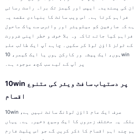
ان کی پسندیدہ ایپس اور گیمز تک براہ راست رسائی
فراہم کرتا ہے۔ اس ویب سائٹ کا بنیادی مقصد یہ
ہے کہ صارفین کو میلویئر اور وائرس سے پاک ماحول
فراہم کیا جائے تاکہ وہ بلا خوف و خطر اپنی ضرورت
کے ٹولز ڈاؤن لوڈ کر سکیں۔ چاہے آپ ایک طالب علم
ہوں، ایک پیشہ ور کارکن ہوں یا ایک گیمر، 10win
پر آپ کے لیے سب کچھ موجود ہے۔
10win پر دستیاب سافٹ ویئر کی متنوع
اقسام
10win صرف ایک عام ڈاؤن لوڈنگ سائٹ نہیں ہے،
بلکہ یہ مختلف زمروں کا ایک وسیع ذخیرہ ہے۔ یہاں
ہم چند اہم اقسام کا ذکر کریں گے جو اس پلیٹ فارم