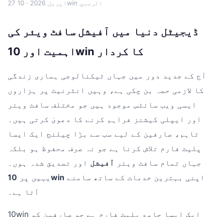
· 10win الرسمي
27 اپریل 2026
ڈیجیٹل دنیا میں آفیشل سافٹ ویئر کی
اہمیت اور 10win کا کردار
آج کے جدید دور میں جہاں ٹیکنالوجی ہماری زندگی
کا لازمی حصہ بن چکی ہے، وہیں انٹرنیٹ پر ہزاروں
ایسی ویب سائٹس موجود ہیں جو مختلف سافٹ ویئر
اور ایپلی کیشنز فراہم کرنے کا دعویٰ کرتی ہیں۔
تاہم، صارفین کے لیے سب سے بڑا چیلنج ایک ایسا
پلیٹ فارم تلاش کرنا ہے جو نہ صرف محفوظ ہو بلکہ
جہاں تمام سافٹ ویئر
آفیشل
اور تصدیق شدہ ہوں۔
اپنی بہترین خدمات کے ساتھ سامنے
10win
یہیں پر
آتا ہے۔
10win ایک ایسا جامع پلیٹ فارم ہے جو صارفین کو