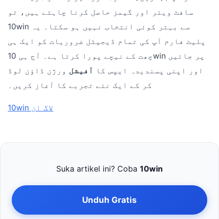
سافٹ ویئر اور گیمز حاصل کرنا چاہتے ہیں، تو
10win سے بہتر کوئی انتخاب نہیں ہو سکتا۔ یہ
پلیٹ فارم آپ کی تمام ڈیجیٹل ضروریات کو ایک ہی
چھت کے نیچے پورا کرتا ہے۔ آج ہی 10win پر جائیں
اور اپنی پسندیدہ ایپس کا
آفیشل
ورژن ڈاؤن لوڈ
کر کے ایک نئے تجربے کا آغاز کریں۔
10win لاگ ان
Suka artikel ini? Coba
10win
Unduh Gratis