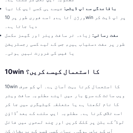
باقاعدگی سے اپ ڈیٹس:
جیسے ہی کسی ایپ کا نیا
ورژن آتا ہے، اسے فوری طور پر 10win پر اپ ڈیٹ کر
دیا جاتا ہے۔
مفت رسائی:
زیادہ تر سافٹ ویئر اور گیمز مکمل
طور پر مفت دستیاب ہیں، جس کے لیے کسی رجسٹریشن
یا فیس کی ضرورت نہیں ہوتی۔
10win کا استعمال کیسے کریں؟
10win کا استعمال کرنا بہت آسان ہے۔ آپ کو صرف
ویب سائٹ کے سرچ بار میں اپنے مطلوبہ سافٹ ویئر
کا نام لکھنا ہے یا متعلقہ کیٹیگری میں جا کر
اسے تلاش کرنا ہے۔ مطلوبہ ایپ ملنے کے بعد ‘ڈاؤن
لوڈ’ کے بٹن پر کلک کریں اور چند لمحوں میں فائل
آپ کے پاس ہوگی۔ یہاں کسی قسم کے پریشان کن