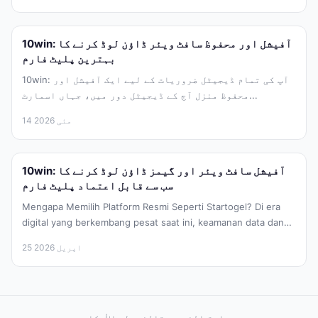
10win: آفیشل اور محفوظ سافٹ ویئر ڈاؤن لوڈ کرنے کا
بہترین پلیٹ فارم
10win: آپ کی تمام ڈیجیٹل ضروریات کے لیے ایک آفیشل اور
محفوظ منزل آج کے ڈیجیٹل دور میں، جہاں اسمارٹ...
14 مئی 2026
10win: آفیشل سافٹ ویئر اور گیمز ڈاؤن لوڈ کرنے کا
سب سے قابل اعتماد پلیٹ فارم
Mengapa Memilih Platform Resmi Seperti Startogel? Di era
digital yang berkembang pesat saat ini, keamanan data dan
integritas perangkat lunak...
25 اپریل 2026