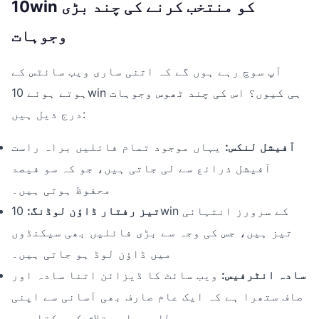
10win کو منتخب کرنے کی چند بڑی
وجوہات
آپ سوچ رہے ہوں گے کہ اتنی ساری ویب سائٹس کے
ہوتے ہوئے 10win ہی کیوں؟ اس کی چند ٹھوس وجوہات
درج ذیل ہیں:
آفیشل لنکس:
یہاں موجود تمام فائلیں براہ راست
آفیشل ذرائع سے لی جاتی ہیں، جو کہ سو فیصد
محفوظ ہوتی ہیں۔
تیز رفتار ڈاؤن لوڈنگ:
10win کے سرورز انتہائی
تیز ہیں، جس کی وجہ سے بڑی فائلیں بھی سیکنڈوں
میں ڈاؤن لوڈ ہو جاتی ہیں۔
سادہ انٹرفیس:
ویب سائٹ کا ڈیزائن اتنا سادہ اور
صاف ستھرا ہے کہ ایک عام صارف بھی آسانی سے اپنی
مطلوبہ ایپ تلاش کر سکتا ہے۔