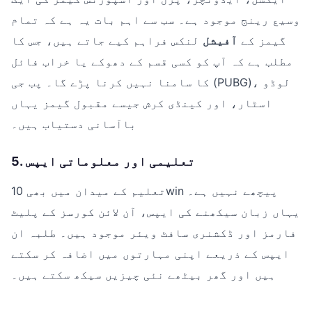
وسیع رینج موجود ہے۔ سب سے اہم بات یہ ہے کہ تمام
گیمز کے
آفیشل
لنکس فراہم کیے جاتے ہیں، جس کا
مطلب ہے کہ آپ کو کسی قسم کے دھوکے یا خراب فائل
کا سامنا نہیں کرنا پڑے گا۔ پب جی (PUBG)، لوڈو
اسٹار، اور کینڈی کرش جیسے مقبول گیمز یہاں
باآسانی دستیاب ہیں۔
5. تعلیمی اور معلوماتی ایپس
تعلیم کے میدان میں بھی 10win پیچھے نہیں ہے۔
یہاں زبان سیکھنے کی ایپس، آن لائن کورسز کے پلیٹ
فارمز اور ڈکشنری سافٹ ویئر موجود ہیں۔ طلبہ ان
ایپس کے ذریعے اپنی مہارتوں میں اضافہ کر سکتے
ہیں اور گھر بیٹھے نئی چیزیں سیکھ سکتے ہیں۔