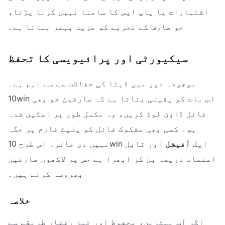
اشتہارات یا پاپ اپس کا سامنا نہیں کرنا پڑتا،
جو صارف کے تجربے کو مزید بہتر بناتا ہے۔
سیکیورٹی اور پرائیویسی کا تحفظ
موجودہ دور میں ڈیٹا کی حفاظت سب سے اہم ہے۔
10win اس بات کو یقینی بناتا ہے کہ صارفین جو بھی
فائل ڈاؤن لوڈ کریں، وہ مکمل طور پر اسکین شدہ
ہو۔ کسی بھی مشکوک فائل کو پلیٹ فارم پر جگہ
نہیں دی جاتی۔ اس طرح 10win ایک
آفیشل
اور قابل
اعتماد ذریعہ بن کر ابھرا ہے جس پر لاکھوں صارفین
بھروسہ کرتے ہیں۔
خلاصہ
اگر آپ بہترین، محفوظ اور تیز رفتار طریقے سے