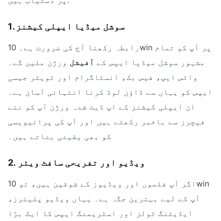
پر دستیاب ہیں:
1. سوشل میڈیا ایپلی کیشنز
رابطہ رکھنا آج کی ضرورت ہے۔ 10win پر آپ کو تمام
مشہور سوشل میڈیا ایپس کے
آفیشل
ورژن ملیں گے۔
واٹس ایپ، فیس بک، انسٹاگرام اور ٹویٹر جیسی
ایپس کو یہاں سے ڈاؤن لوڈ کرنا انتہائی آسان ہے۔
ان ایپلی کیشنز کے اپ ڈیٹ شدہ ورژن آپ کو نئے
فیچرز سے باخبر رکھتے ہیں اور آپ کی پرائیویسی
کو بھی یقینی بناتے ہیں۔
2. ویڈیو اور تفریحی سافٹ ویئر
اگر آپ فلموں اور ویڈیوز کے شوقین ہیں، تو 10win
آپ کے لیے بہترین جگہ ہے۔ یہاں ویڈیو پلیئرز،
ایڈیٹنگ ٹولز اور اسٹریمنگ ایپس کا ایک بڑا