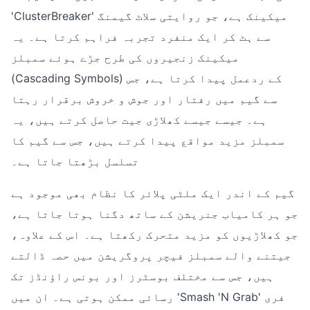
'ClusterBreaker' میکینک ہے، جو روایتی سلاٹ گیمنگ
سے ہٹ کر ایک منفرد تجربہ فراہم کرتا ہے۔ یہ
میکینک زنجیروں کی طرح جڑے ہوئے سمبلز
(Cascading Symbols) کے ردعمل پیدا کرتا ہے، جس
سے گیم میں رفتار اور جوش و خروش برقرار رہتا
ہے۔ جیسے جیسے کھلاڑی جیت حاصل کرتے ہیں، یہ
سمبلز مزید مواقع پیدا کرتے ہیں، جس سے گیم کا
تسلسل بڑھتا جاتا ہے۔
گیم کے اندر ایک ملٹی پلائر کا نظام بھی موجود ہے
جو ہر کامیاب جنریشن کے ساتھ دگنا ہوتا جاتا ہے،
جو کھلاڑیوں کو مزید متحرک رکھتا ہے۔ اس کے علاوہ،
جیتنے والے سمبلز فیچر پروگریشن میں حصہ ڈالتے
ہیں، جس سے مختلف بوسٹرز اور بونس راؤنڈز تک
رسائی ممکن ہوتی ہے۔ ان میں 'Smash 'N Grab' فری