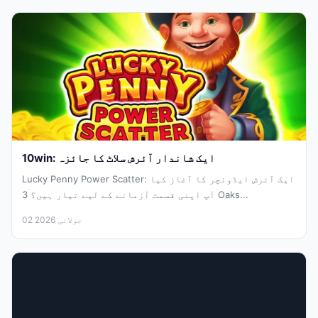
10win: ایک شاندار آئرش سلاٹ کا جائزہ
Lucky Penny Power Scatter: ایک آئرش ایڈونچر کا آغاز کیا
آپ اپنی قسمت آزمانے کے لیے تیار ہیں؟ 3 Oaks...
02 جولائی 2026