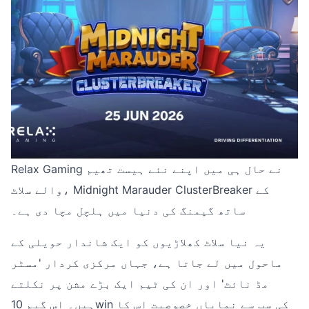
Relax Gaming نے حال ہی میں اپنے نئے ہیست تھیم
والے سلاٹ، Midnight Marauder ClusterBreaker کے
ساتھ گیمنگ کی دنیا میں ہلچل مچا دی ہے۔
یہ نیا سلاٹ کھلاڑیوں کو ایک شاندار حویلی کے
ماحول میں لے جاتا ہے، جہاں مرکزی کردار 'مسٹر
مڈ نائٹ' اور ان کی ٹیم ایک بڑے مشن پر نکلتے
ہیں۔ اس گیم 10win کی سب سے نمایاں خصوصیت اس کا