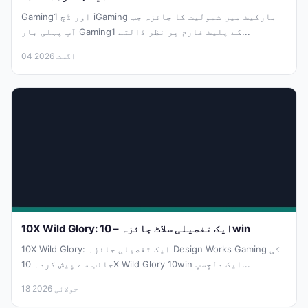
Gaming1 اور ڈچ iGaming مارکیٹ میں شمولیت کا جائزہ جب
آپ پہلی بار Gaming1 کے پلیٹ فارم پر نظر ڈالتے...
04 اگست 2026
10X Wild Glory: ایک تفصیلی سلاٹ جائزہ – 10win
10X Wild Glory: ایک تفصیلی جائزہ Design Works Gaming کی
جانب سے پیش کردہ 10X Wild Glory 10win ایک دلچسپ...
18 جولائی 2026