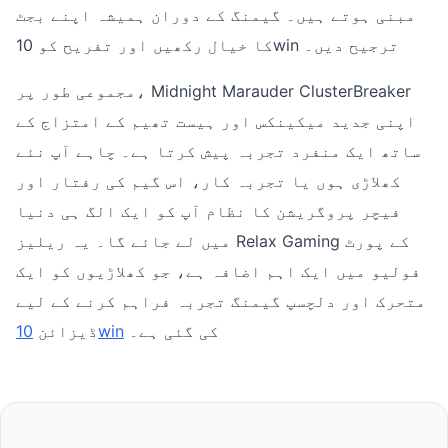
مبنی ہوتے ہیں۔ گیمنگ کے دوران ہمیشہ اپنے بجٹ
کا خیال رکھیں اور تفریح کو 10win ترجیح دیں۔
مجموعی طور پر، Midnight Marauder ClusterBreaker
اپنی جدید میکینکس اور ہیست تھیم کے امتزاج کے
ساتھ ایک منفرد تجربہ پیش کرتا ہے۔ چاہے آپ نئے
کھلاڑی ہوں یا تجربہ کار، اس گیم کی رفتار اور
فیچر پروگریشن کا نظام آپ کو ایک الگ ہی دنیا
میں لے جائے گا۔ یہ ریلیز Relax Gaming کے پورٹ
فولیو میں ایک اہم اضافہ ہے، جو کھلاڑیوں کو ایک
متحرک اور دلچسپ گیمنگ تجربہ فراہم کرنے کے لیے
کی گئی ہے۔
10win
ڈیزائن