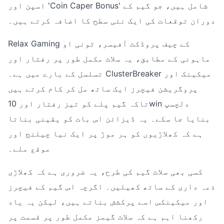
اسپن اور 'Coin Caper Bonus' شامل ہیں، جو گیم کے
دوران توقعات کی ایک نئی سطح کا اضافہ کرتے ہیں۔
Relax Gaming کے چیف پروڈکٹ آفیسر، ٹونی او
ماہونی کے مطابق، یہ سلاٹ مکمل طور پر رفتار اور
تسلسل کے بارے میں ہے۔ ClusterBreaker میکینک اور
پروگریشن فیچرز ایک ساتھ مل کر کام کرتے ہیں
تاکہ گیم پلے کو تیز رفتار اور 10win دلچسپ
بنایا جا سکے۔ یہ ڈیزائن اس بات کو یقینی بناتا
ہے کہ کھلاڑیوں کو ہر موڑ پر ایک نیا چیلنج اور
موقع ملے۔
کسی بھی سلاٹ گیم کی طرح، یہ ضروری ہے کہ کھلاڑی
ذمہ داری کے ساتھ کھیلیں۔ اگرچہ اس گیم کے فیچرز
اور میکینکس اسے پرکشش بناتے ہیں، لیکن یہ یاد
رکھنا اہم ہے کہ سلاٹ گیمز مکمل طور پر قسمت پر